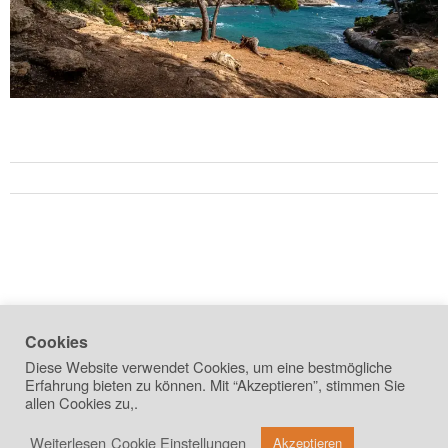
Cookies
Diese Website verwendet Cookies, um eine bestmögliche
Erfahrung bieten zu können. Mit “Akzeptieren”, stimmen Sie
allen Cookies zu,.
Weiterlesen
Cookie Einstellungen
Akzeptieren
copyright 2026