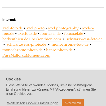
Internet:
axel-foto.de
•
axel.photo
•
axel.photography
•
axel-b-
foto.de
•
axelfoto.de
•
foto-axel.de
•
fotoaxel.de
•
berkenthien.de
•
berkenthien.com
•
schwarzweiss-foto.de
•
schwarzweiss-photo.de
•
monochrome-foto.de
•
monochrome-photo.de
•
hanse-photo.de
•
PureMallorcaMoments.com
Cookies
Diese Website verwendet Cookies, um eine bestmögliche
Erfahrung bieten zu können. Mit “Akzeptieren”, stimmen Sie
allen Cookies zu,.
Weiterlesen
Cookie Einstellungen
Akzeptieren
copyright 2026