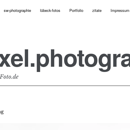
sw-photographie
lübeck-fotos
Portfolio
zitate
Impressum
xel.photogr
Foto.de
ng