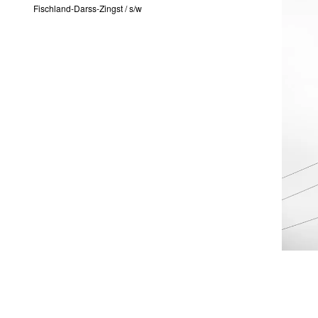
Fischland-Darss-Zingst
/
s/w