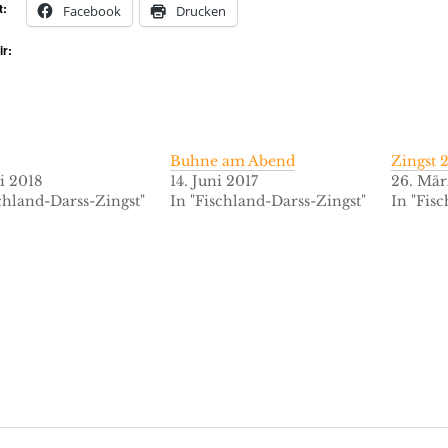
t:
Facebook
Drucken
ir:
Buhne am Abend
Zingst 
i 2018
14. Juni 2017
26. Mä
chland-Darss-Zingst"
In "Fischland-Darss-Zingst"
In "Fis