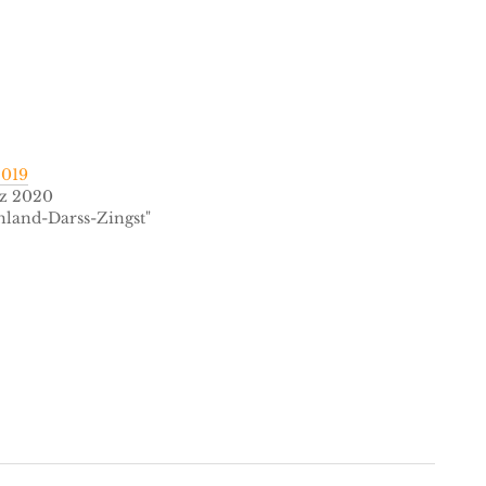
2019
rz 2020
chland-Darss-Zingst"