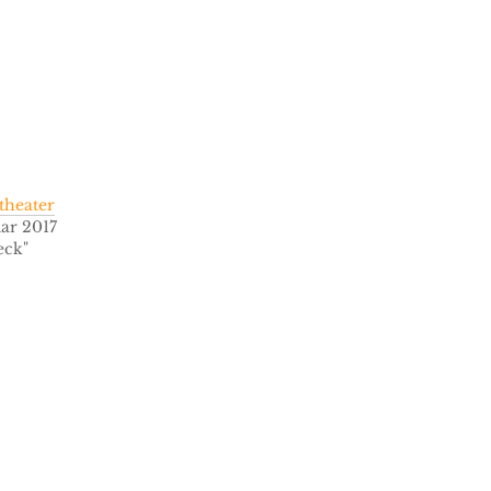
theater
uar 2017
eck"