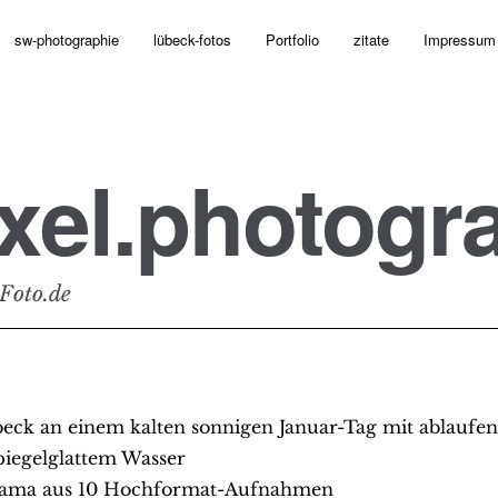
sw-photographie
lübeck-fotos
Portfolio
zitate
Impressum
xel.photogr
Foto.de
beck an einem kalten sonnigen Januar-Tag mit ablauf
piegelglattem Wasser
ama aus 10 Hochformat-Aufnahmen