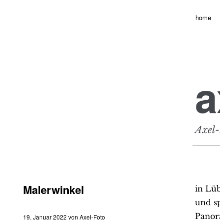
home
a
Axel-
Malerwinkel
in Lü
und s
Panor
19. Januar 2022
von
Axel-Foto