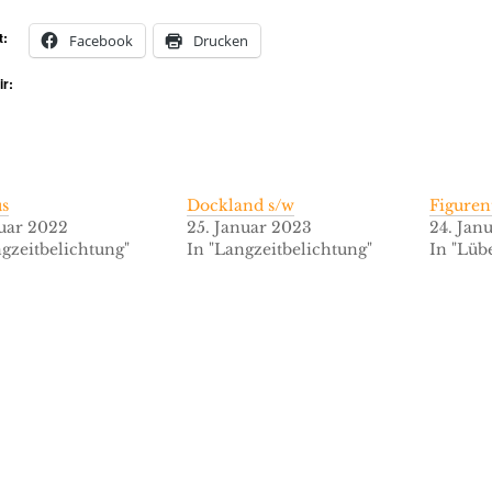
t:
Facebook
Drucken
ir:
s
Dockland s/w
Figuren
ruar 2022
25. Januar 2023
24. Jan
ngzeitbelichtung"
In "Langzeitbelichtung"
In "Lüb